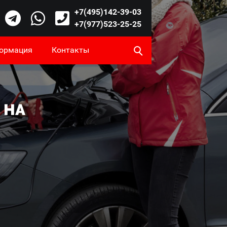
+7(495)142-39-03
+7(977)523-25-25
ормация
Контакты
 НА