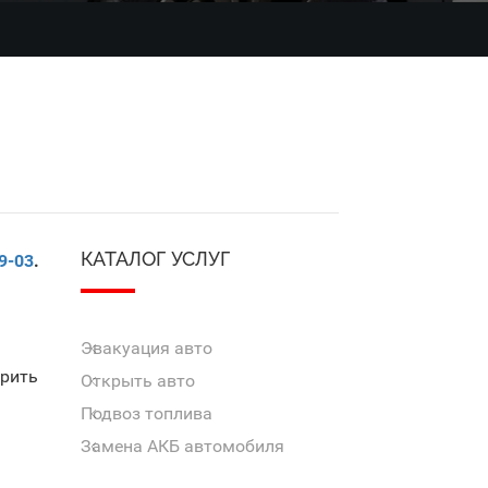
КАТАЛОГ УСЛУГ
9-03
.
Эвакуация авто
урить
Открыть авто
Подвоз топлива
Замена АКБ автомобиля