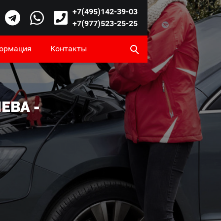
+7(495)142-39-03
+7(977)523-25-25
ормация
Контакты
ЕВА -