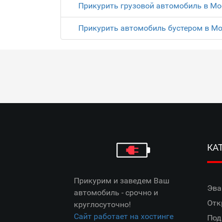
Прикурить грузовой автомобиль в Мо
Прикурить автомобиль бустером в М
КА
Прикурим и заведем Ваш
Эва
автомобиль - срочно и
Отк
круглосуточно!
Сайт работает на хостинге
Под